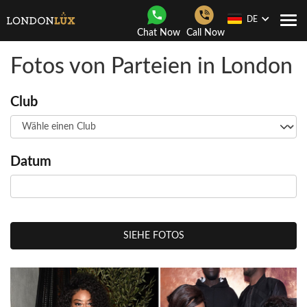
DE
Togg
Chat Now
Call Now
navi
Fotos von Parteien in London
Club
Datum
SIEHE FOTOS