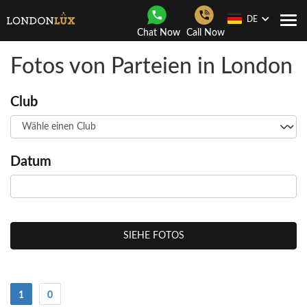
DE
Togg
Chat Now
Call Now
navi
Fotos von Parteien in London
Club
Datum
SIEHE FOTOS
(Strom)
1
0