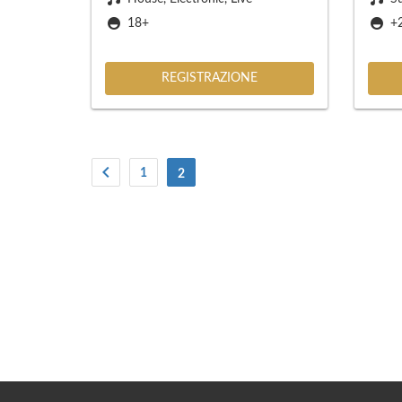
18+
+
REGISTRAZIONE
1
(Attuale)
2