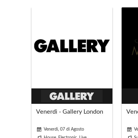
Venerdì - Gallery London
Ven
Venerdì, 07 di Agosto
Ve
House, Electronic, Live
S