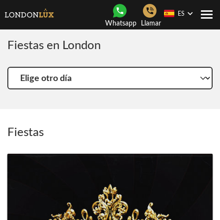
ES
Togg
Whatsapp
Llamar
navi
Fiestas en London
Elige
otro
día
Fiestas